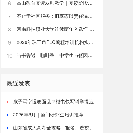
6
高山教育复读双师教学｜复读阶段如何高效利用每日学习时间
怀，展现了中日文化交融的千年脉
7
不止于社区服务：旧享家以责任温度筑牢民生底色
文化资产，还有
“求同存异”“和而不
8
河南科技职业大学连续两年入选“千团万人推普强国行”全国重点团队
9
2026年珠三角PLC编程培训机构实战能力榜单
艺武，以及大阪历史博物馆代表
10
当书香遇上咖啡香：中学生与低因咖啡的健康邂逅
最近发表
孩子写字慢卷面乱？楷书快写科学提速
解析
2026年8月｜厦门研究生培训推荐
山东省成人高考全攻略：报名、选校、