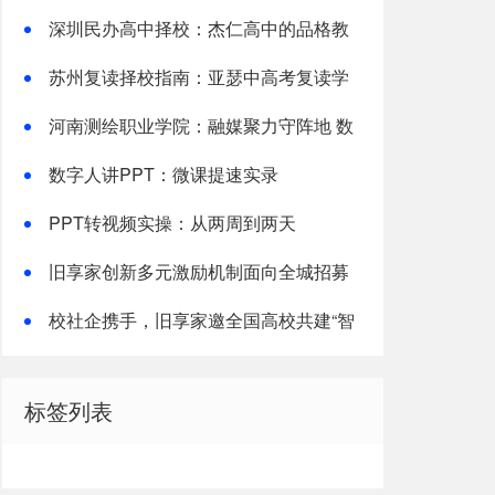
备考全指南
深圳民办高中择校：杰仁高中的品格教
育实践
苏州复读择校指南：亚瑟中高考复读学
校解析
河南测绘职业学院：融媒聚力守阵地 数
字赋能育新人
数字人讲PPT：微课提速实录
PPT转视频实操：从两周到两天
旧享家创新多元激励机制面向全城招募
社区志愿者
校社企携手，旧享家邀全国高校共建“智
慧社区+实践育人”新生态
筑或城市的角度来讲故事，而是
标签列表
无法身临其境的情况下，将历史
、京都大学客座教授长谷川祐子