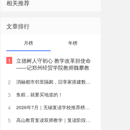
相关推荐
代表盛唐风貌的群体建筑大明
“走进”千年前的城市空间，理解
文章排行
月榜
年榜
、京都大学客座教授长谷川祐
媒体推广负责人等中日文化各界代
1
立德树人守初心 教学改革担使命
——记郑州经贸学院教师魏攀教
书育人事迹
2
消融都市邻里隔阂，旧享家搭建数字化桥梁，打通公益帮扶与社区需
术精粹推向世界。这不仅是一种传
3
鱼糕，就要买地道的！
格的影响。比如大阪的四天王寺，
4
2026年7月｜无锡复读学校推荐榜深度解析
统文化超越民族和地域，属于全人
5
高山教育复读双师教学｜复读阶段如何高效利用学习时间