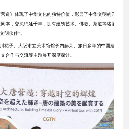
唐营造》体现了中华文化的独特价值，彰显了中华文明的开放胸
源同本，交流绵延千年，拥有建筑艺术、佛教、茶道等诸多共同
文明伙伴”。
川祐子、大阪市立美术馆馆长内藤荣、旅日多年的中国建筑师王
人文合作与交流等主题展开深度探讨。