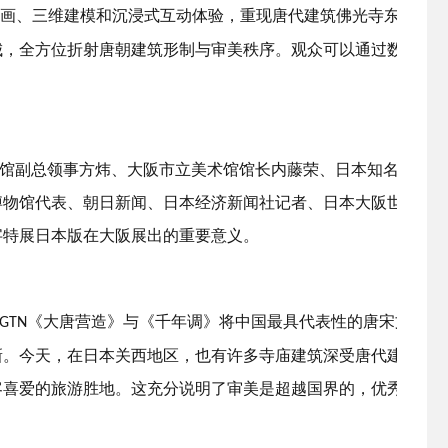
画、三维建模和沉浸式互动体验，重现唐代建筑佛光寺东大殿、
，全方位折射唐朝建筑形制与审美秩序。观众可以通过数字方式
。
馆副总领事方炜、大阪市立美术馆馆长内藤荣、日本知名策展人
博物馆代表、朝日新闻、日本经济新闻社记者、日本大阪世博会
字特展日本版在大阪展出的重要意义。
《大唐营造》与《千年调》将中国最具代表性的唐宋文化艺
GTN
新。今天，在日本关西地区，也有许多寺庙建筑深受唐代建筑风
客喜爱的旅游胜地。这充分说明了审美是超越国界的，优秀的传