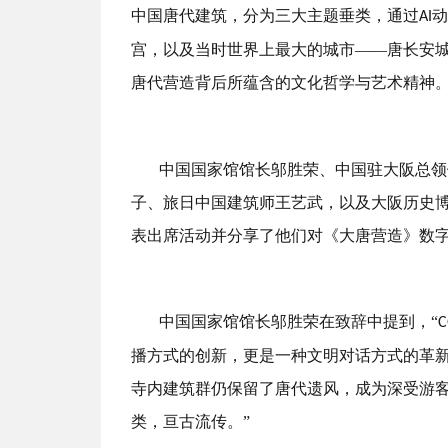
中国唐代建筑，分为三大主题垂类，通过
动
AI
宫，以及当时世界上最大的城市——唐长安城
唐代营造背后所蕴含的文化哲学与艺术精神
中国国家馆馆长邬胜荣、中国驻大阪总领
子、旅日中国建筑师王艺武，以及大阪历史
表出席活动并分享了他们对《大唐营造》数
中国国家馆馆长邬胜荣在致辞中提到，
“
C
播方式的创新，更是一种文明对话方式的革
寺内建筑群仍保留了唐代遗风，成为深受游
类，亘古流传。”