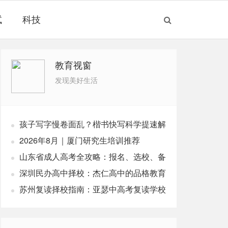
试
科技
教育视窗
发现美好生活
孩子写字慢卷面乱？楷书快写科学提速解
析
2026年8月｜厦门研究生培训推荐
山东省成人高考全攻略：报名、选校、备
中国馆。该数字特展围绕唐代木构
考全指南
深圳民办高中择校：杰仁高中的品格教育
。
实践
苏州复读择校指南：亚瑟中高考复读学校
解析
布的
《大唐营造》数字特展聚焦