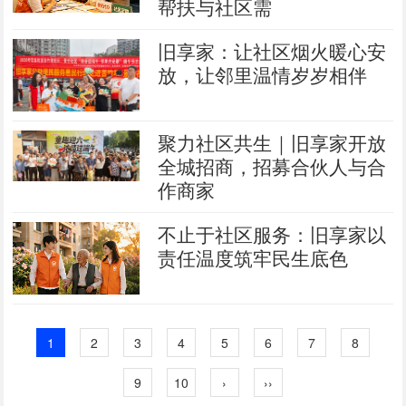
帮扶与社区需
旧享家：让社区烟火暖心安
放，让邻里温情岁岁相伴
聚力社区共生｜旧享家开放
全城招商，招募合伙人与合
作商家
不止于社区服务：旧享家以
责任温度筑牢民生底色
1
2
3
4
5
6
7
8
9
10
›
››